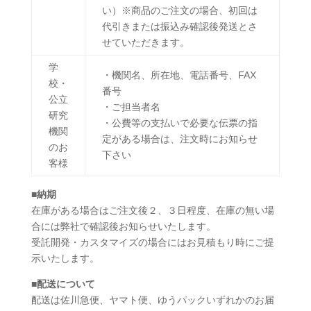
い）※商品のご注文の場合、初回は
代引きまたは振込み確認後発送とさ
せていただきます。
学
・機関名、所在地、電話番号、FAX
校・
番号
公立
・ご担当者名
研究
・公費等の支払いで必要な伝票の指
機関
定がある場合は、注文時にお知らせ
のお
下さい
客様
■
納期
在庫がある場合はご注文後２、３日程度、在庫の無い場
合には弊社で確認後お知らせいたします。
受託開発・カスタマイズの場合にはお見積もり時にご提
示いたします。
■
配送について
配送は佐川急便、ヤマト便、ゆうパックいずれかのお届