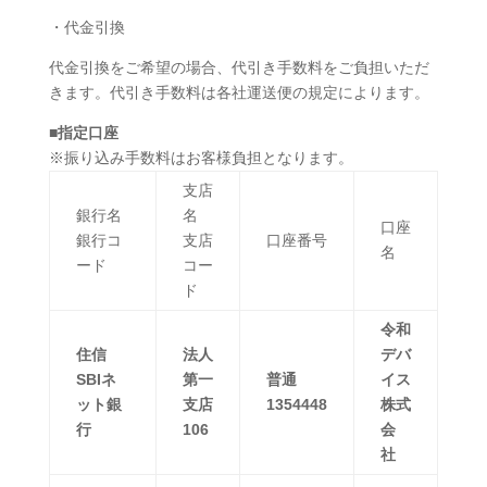
・代金引換
代金引換をご希望の場合、代引き手数料をご負担いただ
きます。代引き手数料は各社運送便の規定によります。
■
指定口座
※振り込み手数料はお客様負担となります。
支店
銀行名
名
口座
銀行コ
支店
口座番号
名
ード
コー
ド
令和
住信
法人
デバ
SBIネ
第一
普通
イス
ット銀
支店
1354448
株式
行
106
会
社