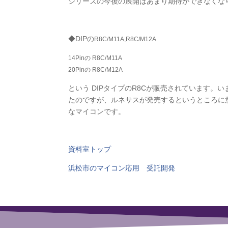
シリーズの今後の展開はあまり期待ができなくな
◆DIPの
R8C/M11A
,R8C/M12A
14Pinの R8C/M11A
20Pinの R8C/M12A
という DIPタイプのR8Cが販売されています。
たのですが、ルネサスが発売するというところに
なマイコンです。
資料室トップ
浜松市のマイコン応用 受託開発