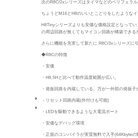
次のR8C/2xシリーズはタイマなどのペリフェラ
ちょうどM16とH8のいいとこどりをしたような
H8Tinyシリーズよりも安価な価格設定となっ
の周辺回路が無くてもマイコン回路が構築できる
さらに機能を充実して新たに R8C/3xシリーズ
◆R8Cの特徴
・安価
・H8,SHと比べて動作温度範囲が広い。
・発振回路を内蔵している。万が一外部の発振子
・リセット回路内蔵(外付けも可能)
・LEDを駆動できるような大電流ポート
・安価なデバッグ環境
・正規のコンパイラが実質無料で入手(64Kbyteの