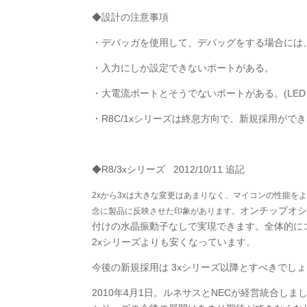
◆設計の注意事項
・デバッガを使用して、デバッグをする場合には、S
・入力にしか設定できないポートがある。
・大電流ポートとそうでないポートがある。(LE
・R8C/1xシリーズは終息方向で、新規採用がで
◆R8/3xシリーズ 2012/10/11 追記
2xから3xは大きな変更はあまりなく、マイコンの性能
オンチップオシ
念に製品に反映させた印象があります。
付けの水晶振動子なしで実現できます。全体的にコ
2xシリーズよりも安くなっています。
今後の新規採用は 3xシリーズ以降とすべきでし
2010年4月1日。ルネサスとNECが経営統合し