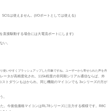
CI1は使えません。(I/Oポートとしては使える)
Dを直接駆動する場合には大電流ポートにします)
きない。
をより使いやすくブラッシュアップした印象ですね。ユーザーから寄せられた声を丹
レータが高精度化され、115k程度の非同期シリアル通信ならば、外
ストダウンもはかられ、同じ機能のマイコンでも 3xシリーズの方が
ょう。
ました。今後低価格マイコンはRL78シリーズに注力する模様です。R8C